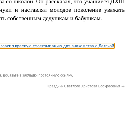
ва со школой. Он рассказал, что учащиеся ДХШ
внуки и наставлял молодое поколение уважать
ать собственным дедушкам и бабушкам.
игласил краевую телекомпанию для знакомства с Детской
и
. Добавьте в закладки
постоянную ссылку
.
Праздник Светлого Христова Воскресенья
→