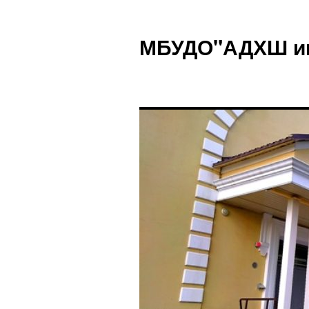
Перейти
к
МБУДО"АДХШ им.
содержимому