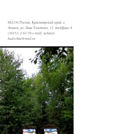
662150 Россия, Красноярский край, г.
Ачинск, ул. Льва Толстого, 15, тел/факс 8
(39151) 2-61-59 e-mail: achinsk-
hudozhka@mail.ru