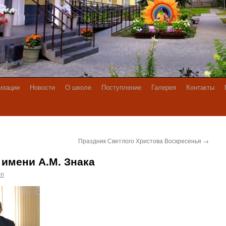
изации
Новости
О школе
Поступление
Галерея
Контакты
Праздник Светлого Христова Воскресенья
→
имени А.М. Знака
in