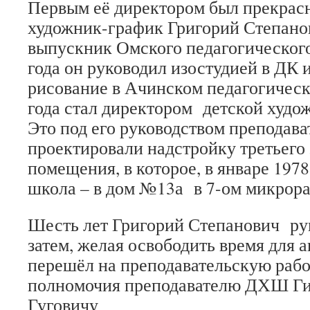
Первым её директором был прекрас
художник-график Григорий Степано
выпускник Омского педагогическог
года он руководил изостудией в ДК 
рисование в Ачинском педагогическ
года стал директором детской худо
Это под его руководством преподав
проектировали надстройку третьего
помещения, в которое, в январе 1978
школа – в дом №13а в 7-ом микрора
Шесть лет Григорий Степанович р
затем, желая освободить время для а
перешёл на преподавательскую рабо
полномочия преподавателю ДХШ Г
Гуговичу