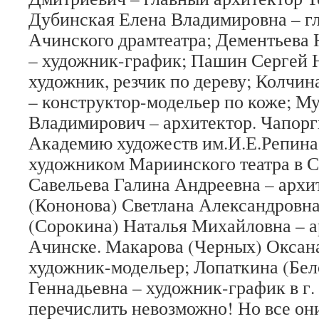
Дубинская Елена Владимировна – г
Ачинского драмтеатра; Дементьева 
– художник-график; Пашин Сергей 
художник, резчик по дереву; Колчи
– конструктор-модельер по коже; М
Владимирович – архитектор. Чапорг
Академию художеств им.И.Е.Репина,
художником Мариинского театра в С
Савельева Галина Андреевна – архи
(Кононова) Светлана Александровна
(Сорокина) Наталья Михайловна – а
Ачинске. Макарова (Черных) Оксан
художник-модельер; Лопаткина (Бел
Геннадьевна – художник-график в г.
перечислить невозможно! Но все он