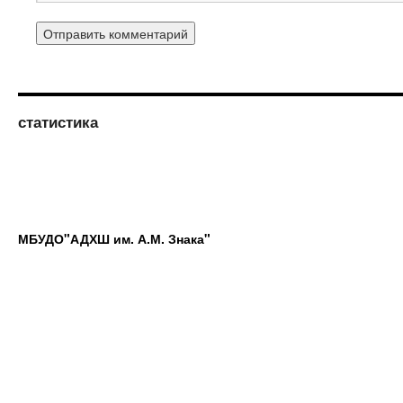
статистика
МБУДО"АДХШ им. А.М. Знака"