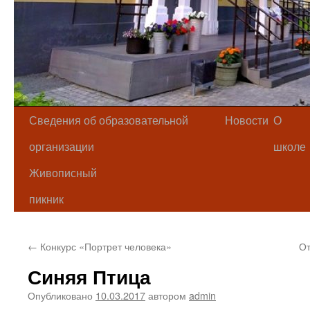
Сведения об образовательной
Новости
О
организации
школе
Живописный
пикник
←
Конкурс «Портрет человека»
От
Синяя Птица
Опубликовано
10.03.2017
автором
admin