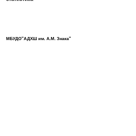
МБУДО"АДХШ им. А.М. Знака"