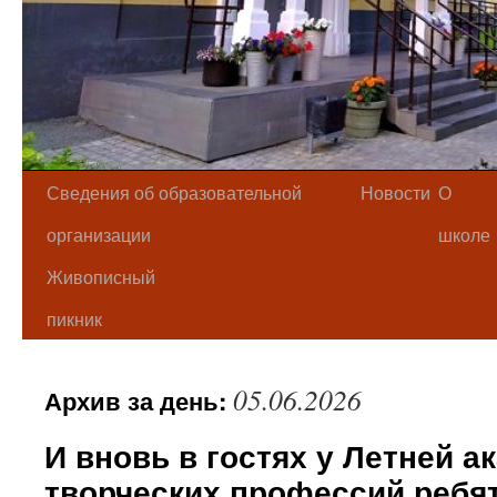
Сведения об образовательной
Новости
О
организации
школе
Живописный
пикник
05.06.2026
Архив за день:
И вновь в гостях у Летней а
творческих профессий ребя