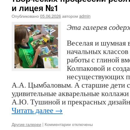
и лицея №1
Опубликовано
05.06.2026
автором
admin
Эта галерея соде
⁣Веселая и шумная в
начальных классов
работы с глиной вме
Колпаковой и созд
несуществующих п
А.А. Цымбаловым. А старшие дети 
удивительные акварельные коллажи
А.Ю. Тушиной и прекрасных дизай
Читать далее
→
к
Другие галереи
|
Комментарии
отключены
записи