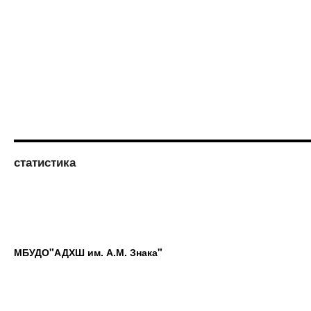
статистика
МБУДО"АДХШ им. А.М. Знака"