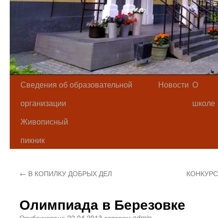
Сведения об образовательной
Новости
О
организации
школе
Живописный
пикник
←
В КОПИЛКУ ДОБРЫХ ДЕЛ
КОНКУРС
Олимпиада в Березовке
Опубликовано
22.04.2013
автором
admin