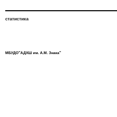
статистика
МБУДО"АДХШ им. А.М. Знака"