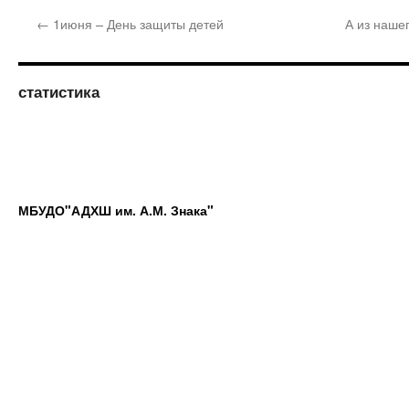
←
1июня – День защиты детей
А из наше
статистика
МБУДО"АДХШ им. А.М. Знака"