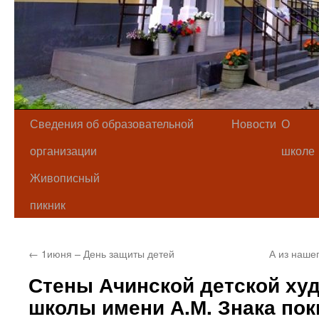
Сведения об образовательной
Новости
О
организации
школе
Живописный
пикник
←
1июня – День защиты детей
А из наше
Стены Ачинской детской ху
школы имени А.М. Знака по