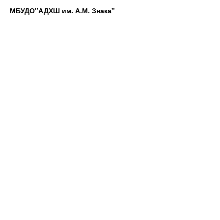
МБУДО"АДХШ им. А.М. Знака"