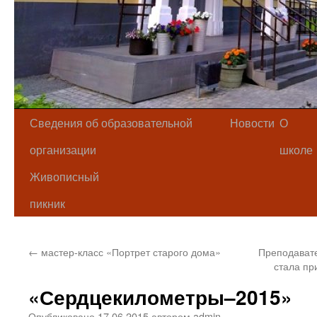
Сведения об образовательной
Новости
О
организации
школе
Живописный
пикник
←
мастер-класс «Портрет старого дома»
Преподавате
стала пр
«Сердцекилометры–2015»
Опубликовано
17.06.2015
автором
admin