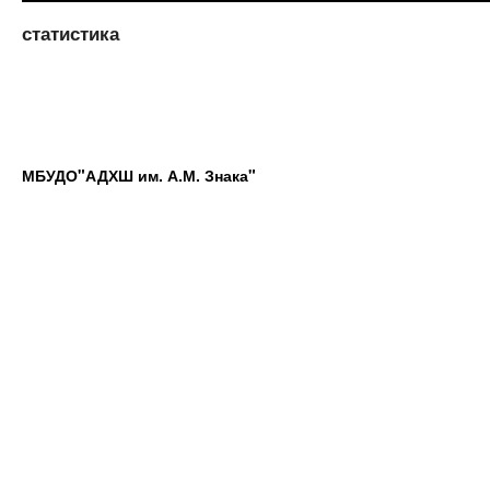
статистика
МБУДО"АДХШ им. А.М. Знака"