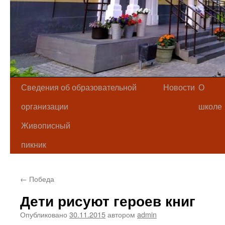
Сведения об образовательной
Новости
О
организации
школе
Живописный
пикник
←
Победа
Дети рисуют героев книг
Опубликовано
30.11.2015
автором
admin