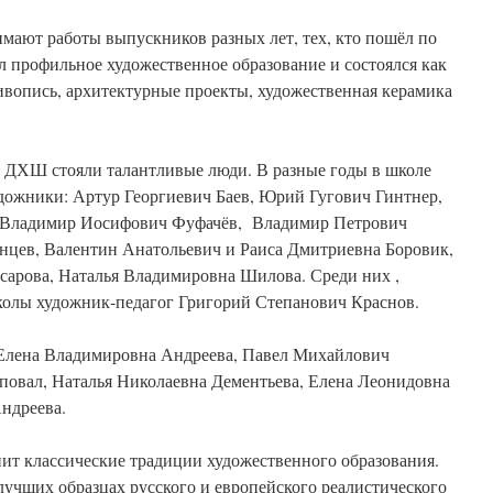
мают работы выпускников разных лет, тех, кто пошёл по
 профильное художественное образование и состоялся как
ивопись, архитектурные проекты, художественная керамика
ДХШ стояли талантливые люди. В разные годы в школе
удожники: Артур Георгиевич Баев, Юрий Гугович Гинтнер,
, Владимир Иосифович Фуфачёв, Владимир Петрович
нцев, Валентин Анатольевич и Раиса Дмитриевна Боровик,
арова, Наталья Владимировна Шилова. Среди них ,
колы художник-педагог Григорий Степанович Краснов.
лена Владимировна Андреева, Павел Михайлович
повал, Наталья Николаевна Дементьева, Елена Леонидовна
ндреева.
т классические традиции художественного образования.
учших образцах русского и европейского реалистического