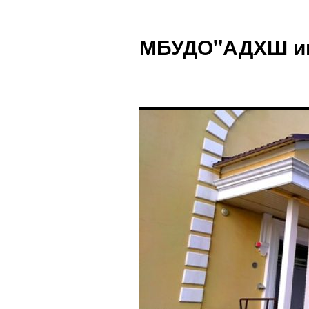
Перейти
к
МБУДО"АДХШ им.
содержимому