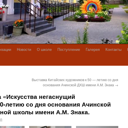
изации
Новости
О школе
Поступление
Галерея
Контакты
Выставка Китайских художников к 50 — летию со дня
основания Ачинской ДХШ имени А.М. Знака
→
 «Искусства негаснущий
0-летию со дня основания Ачинской
ной школы имени А.М. Знака.
in