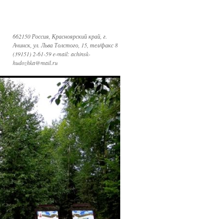
662150 Россия, Красноярский край, г.
Ачинск, ул. Льва Толстого, 15, тел/факс 8
(39151) 2-61-59 e-mail: achinsk-
hudozhka@mail.ru