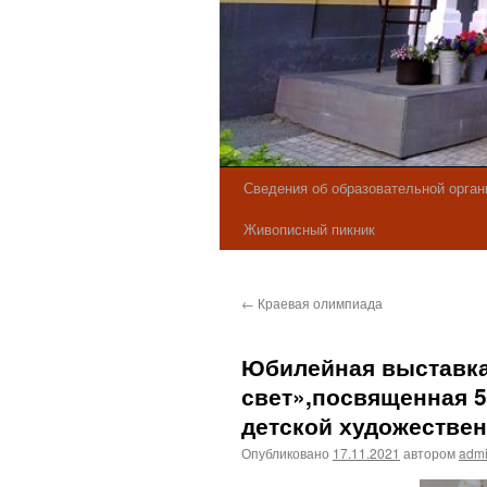
Сведения об образовательной орган
Живописный пикник
←
Краевая олимпиада
Юбилейная выставка
свет»,посвященная 5
детской художествен
Опубликовано
17.11.2021
автором
adm