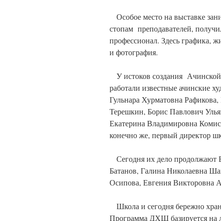
Особое место на выставке зани
стопам преподавателей, получил
профессионал. Здесь графика, ж
и фотография.
У истоков создания Ачинской 
работали известные ачинские х
Гульнара Хурматовна Рафикова
Терешкин, Борис Павлович Улья
Екатерина Владимировна Комисс
конечно же, первый директор ш
Сегодня их дело продолжают Е
Батанов, Галина Николаевна Ша
Осипова, Евгения Викторовна А
Школа и сегодня бережно храни
Программа ДХШ базируется на л