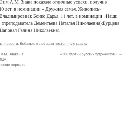
им А.М. Знака показала отличные успехи, получив
10 лет, в номинации « Дружная семья. Живопись»
Владимировна); Бойко Дарья, 11 лет, в номинации «Наши
(преподаватель Дементьева Наталья Николаевна);Бурцева
 Шаповал Галина Николаевна).
сы
,
новости
. Добавьте в закладки
постоянную ссылку
.
.М. Знака» в
«100 картин русских художников «
→
ИЦА
ороде первых»