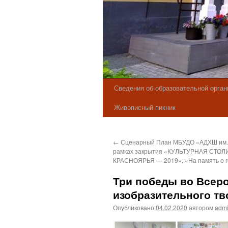
Сведения об образовательной орган
Живописный пикник
←
Сценарный План МБУДО «АДХШ им. А
рамках закрытия «КУЛЬТУРНАЯ СТОЛ
КРАСНОЯРЬЯ — 2019», «На память о г
Три победы во Всеро
изобразительного тв
Опубликовано
04.02.2020
автором
adm