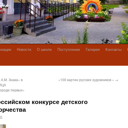
изации
Новости
О школе
Поступление
Галерея
Контакты
.М. Знака» в
«100 картин русских художников «
→
ИЦА
ороде первых»
ссийском конкурсе детского
орчества
in