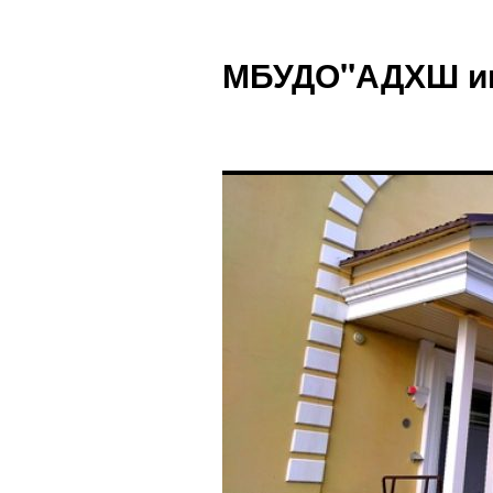
Перейти
к
МБУДО"АДХШ им.
содержимому