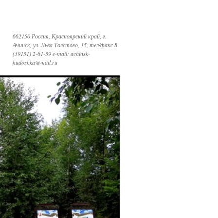
662150 Россия, Красноярский край, г.
Ачинск, ул. Льва Толстого, 15, тел/факс 8
(39151) 2-61-59 e-mail: achinsk-
hudozhka@mail.ru