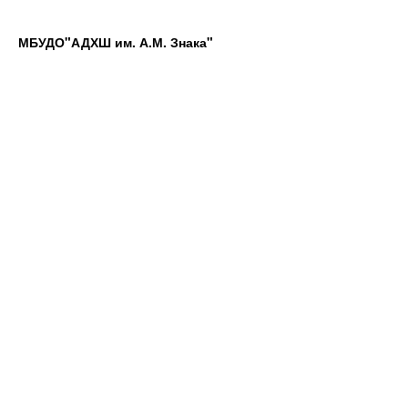
МБУДО"АДХШ им. А.М. Знака"