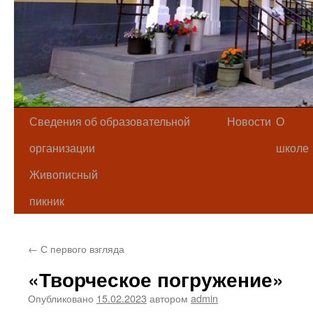
Сведения об образовательной
Новости
О
организации
школе
Живописный
пикник
←
С первого взгляда
«Творческое погружение»
Опубликовано
15.02.2023
автором
admin