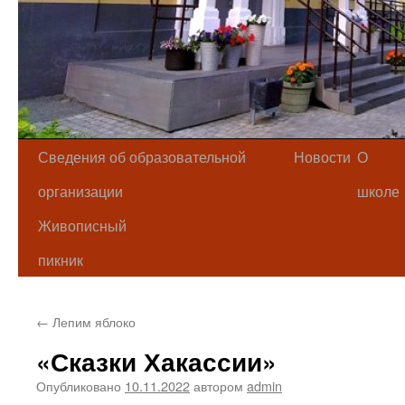
Сведения об образовательной
Новости
О
организации
школе
Живописный
пикник
←
Лепим яблоко
«Сказки Хакассии»
Опубликовано
10.11.2022
автором
admin