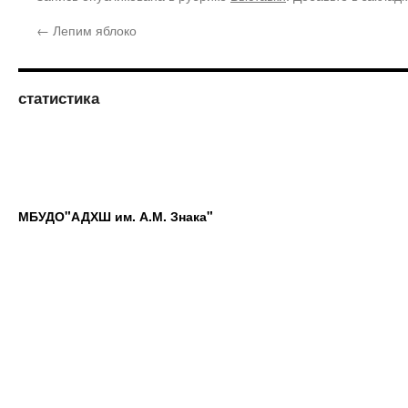
←
Лепим яблоко
статистика
МБУДО"АДХШ им. А.М. Знака"