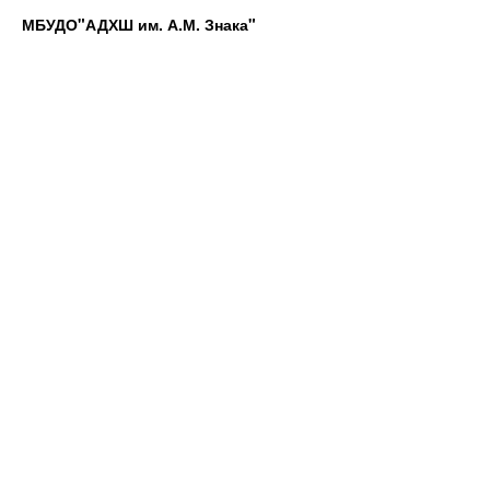
МБУДО"АДХШ им. А.М. Знака"