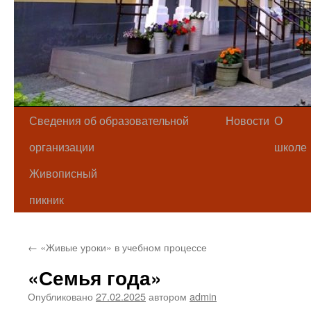
Сведения об образовательной
Новости
О
организации
школе
Живописный
пикник
←
«Живые уроки» в учебном процессе
«Семья года»
Опубликовано
27.02.2025
автором
admin