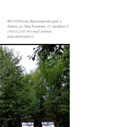
662150 Россия, Красноярский край, г.
Ачинск, ул. Льва Толстого, 15, тел/факс 8
(39151) 2-61-59 e-mail: achinsk-
hudozhka@mail.ru