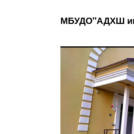
Перейти
к
МБУДО"АДХШ им.
содержимому