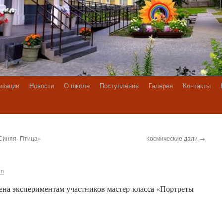
изации
Новости
О школе
Поступление
Галерея
Контакты
Синяя- Птица»
Космические дали
→
in
ена экспериментам участников мастер-класса «Портреты