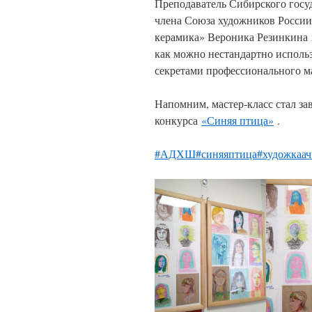
Преподаватель Сибирского госуд
члена Союза художников России
керамика» Вероника Резинкина 
как можно нестандартно исполь
секретами профессионального ма
Напомним, мастер-класс стал з
конкурса
«Синяя птица»
.
#АДХШ
#синяяптица
#художкаа