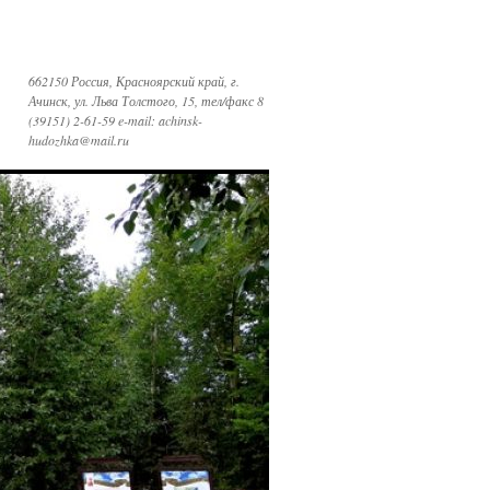
662150 Россия, Красноярский край, г.
Ачинск, ул. Льва Толстого, 15, тел/факс 8
(39151) 2-61-59 e-mail: achinsk-
hudozhka@mail.ru