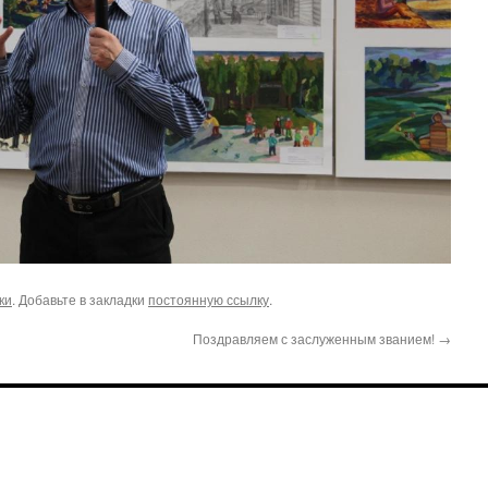
ки
. Добавьте в закладки
постоянную ссылку
.
Поздравляем с заслуженным званием!
→