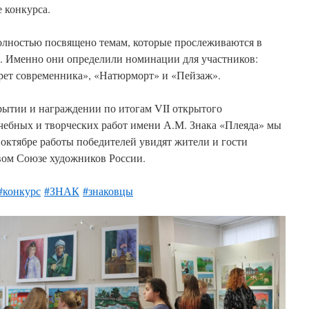
 конкурса.
лностью посвящено темам, которые прослеживаются в
. Именно они определили номинации для участников:
рет современника», «Натюрморт» и «Пейзаж».
рытии и награждении по итогам VII открытого
ебных и творческих работ имени А.М. Знака «Плеяда» мы
 октябре работы победителей увидят жители и гости
евом Союзе художников России.
#конкурс
#ЗНАК
#знаковцы