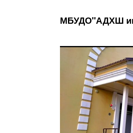
Перейти
к
МБУДО"АДХШ им.
содержимому