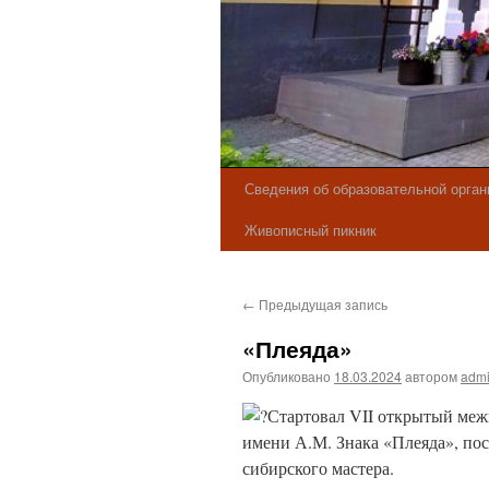
Сведения об образовательной орган
Живописный пикник
←
Предыдущая запись
«Плеяда»
Опубликовано
18.03.2024
автором
adm
Стартовал VII открытый меж
имени А.М. Знака «Плеяда», по
сибирского мастера.