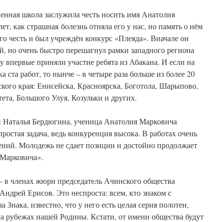
енная школа заслужила честь носить имя Анатолия
т, как страшная болезнь отняла его у нас, но память о нём
его честь и был учреждён конкурс «Плеяда». Вначале он
й, но очень быстро перешагнул рамки западного региона
ду впервые приняли участие ребята из Абакана. И если на
ста работ, то нынче – в четыре раза больше из более 20
кого края: Енисейска, Красноярска, Боготола, Шарыпово,
ета, Большого Улуя, Козульки и других.
 Наталья Бердюгина, ученица Анатолия Марковича
ростая задача, ведь конкуренция высока. В работах очень
ений. Молодежь не сдает позиции и достойно продолжает
 Марковича».
– в членах жюри председатель Ачинского общества
ндрей Ерисов. Это неспроста: всем, кто знаком с
Знака, известно, что у него есть целая серия полотен,
а рубежах нашей Родины. Кстати, от имени общества будут