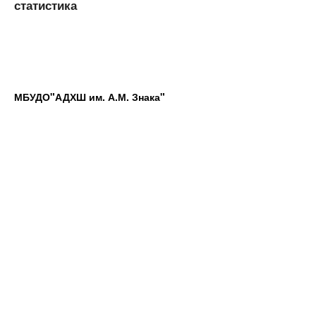
статистика
МБУДО"АДХШ им. А.М. Знака"