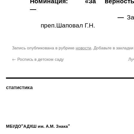
Номинация: «За верность
—
—
За
преп.Шаповал Г.Н.
Запись опубликована в рубрике
новости
. Добавьте в закладк
←
Роспись в детском саду
Лу
статистика
МБУДО"АДХШ им. А.М. Знака"