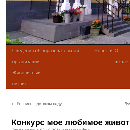
Сведения об образовательной
Новости
О
организации
школе
Живописный
пикник
←
Роспись в детском саду
Лу
Конкурс мое любимое живот
Опубликовано
08.12.2014
автором
admin