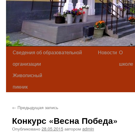
Сведения об образовательной
Новости
О
организации
школе
Живописный
пикник
←
Предыдущая запись
Конкурс «Весна Победа»
Опубликовано
28.05.2015
автором
admin