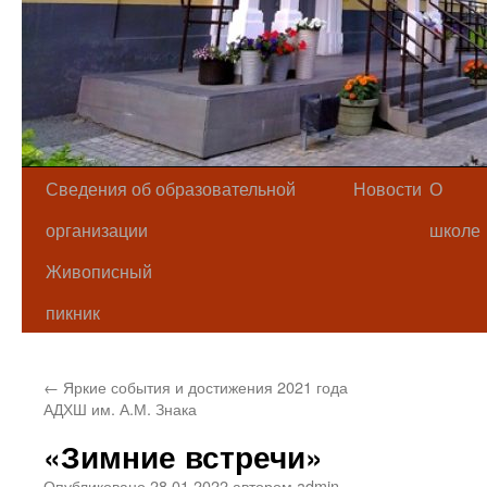
Сведения об образовательной
Новости
О
организации
школе
Живописный
пикник
←
Яркие события и достижения 2021 года
АДХШ им. А.М. Знака
«Зимние встречи»
Опубликовано
28.01.2022
автором
admin