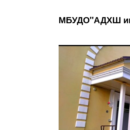
Перейти
к
МБУДО"АДХШ им.
содержимому