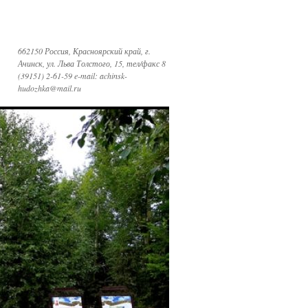
662150 Россия, Красноярский край, г.
Ачинск, ул. Льва Толстого, 15, тел/факс 8
(39151) 2-61-59 e-mail: achinsk-
hudozhka@mail.ru