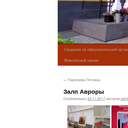
Сведения об образовательной орган
Живописный пикник
←
Параскева Пятница
Залп Авроры
Опубликовано
22.11.2017
автором
adm