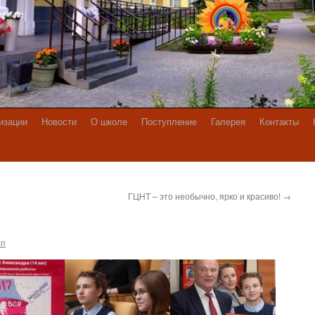
изации
Новости
О школе
Поступление
Галерея
Контакты
ГЦНТ – это необычно, ярко и красиво!
→
in