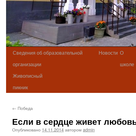
Сведения об образовательной
Новости
О
организации
школе
Живописный
пикник
←
Победа
Если в сердце живет любов
Опубликовано
14.11.2014
автором
admin