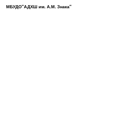
МБУДО"АДХШ им. А.М. Знака"