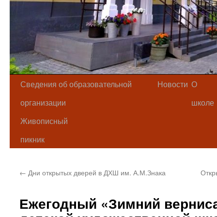
Сведения об образовательной
Новости
О
организации
школе
Живописный
пикник
←
Дни открытых дверей в ДХШ им. А.М.Знака
Откр
Ежегодный «Зимний верниса