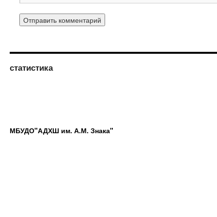
статистика
МБУДО"АДХШ им. А.М. Знака"