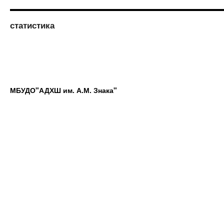
статистика
МБУДО"АДХШ им. А.М. Знака"