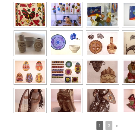
1
2
►