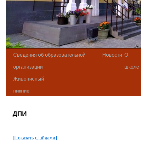
Сведения об образовательной
Новости
О
организации
школе
Живописный
пикник
ДПИ
[Показать слайдами]