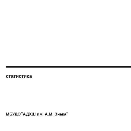
статистика
МБУДО"АДХШ им. А.М. Знака"