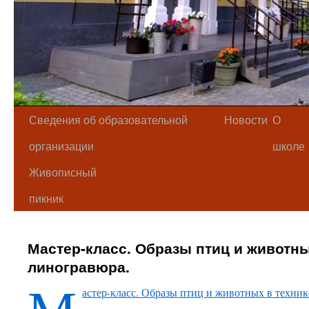
Сведения об образовательной
Новости
О
организации
школе
Живописный
пикник
Мастер-класс. Образы птиц и животны
линогравюра.
М
астер-класс. Образы птиц и животных в техни