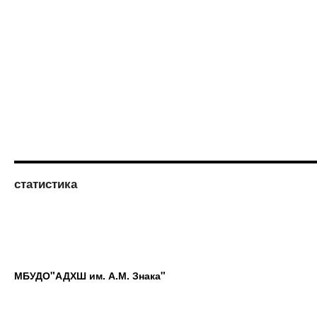
статистика
МБУДО"АДХШ им. А.М. Знака"