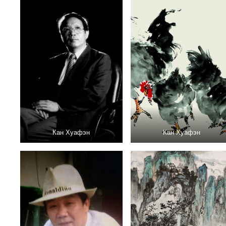
Кан Хуафэн
Кан Хуафэн