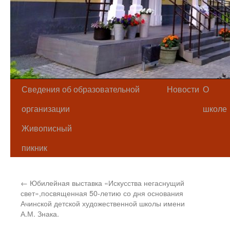
Сведения об образовательной
Новости
О
организации
школе
Живописный
пикник
←
Юбилейная выставка «Искусства негаснущий
свет»,посвященная 50-летию со дня основания
Ачинской детской художественной школы имени
А.М. Знака.