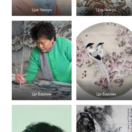
Цзя Чюхун
Цзя Чюхун
Ци Баолин
Ци Баолин