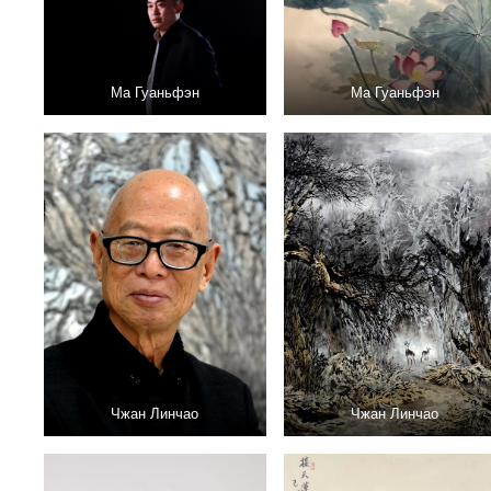
Ма Гуаньфэн
Ма Гуаньфэн
Чжан Линчао
Чжан Линчао