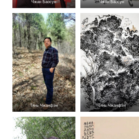
Чжан Баосун
Чжан Баосун
Тянь Чжанфэн
Тянь Чжанфэн