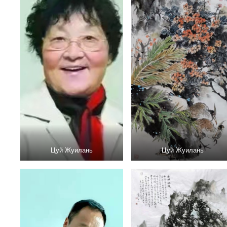
Цуй Жуилань
Цуй Жуилань