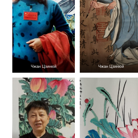
Чжан Цзинюй
Чжан Цзинюй