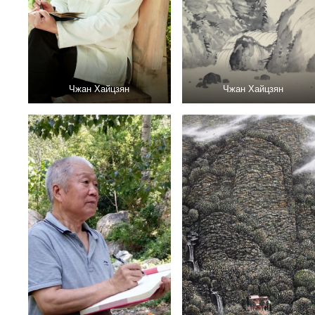
Чжан Хайцзян
Чжан Хайцзян