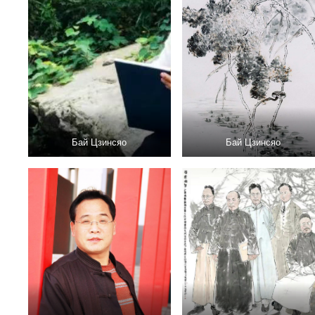
Бай Цзинсяо
Бай Цзинсяо