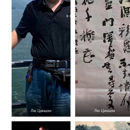
Лю Циншэн
Лю Циншэн