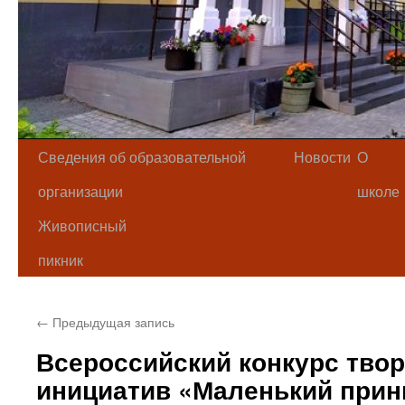
Сведения об образовательной
Новости
О
организации
школе
Живописный
пикник
←
Предыдущая запись
Всероссийский конкурс твор
инициатив «Маленький прин