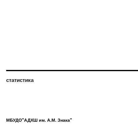
статистика
МБУДО"АДХШ им. А.М. Знака"