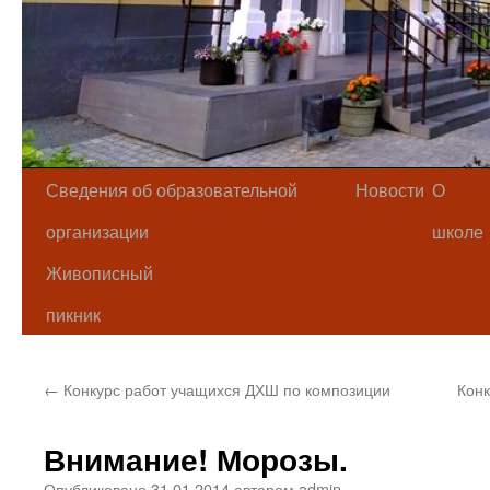
Сведения об образовательной
Новости
О
организации
школе
Живописный
пикник
←
Конкурс работ учащихся ДХШ по композиции
Конк
Внимание! Морозы.
Опубликовано
31.01.2014
автором
admin