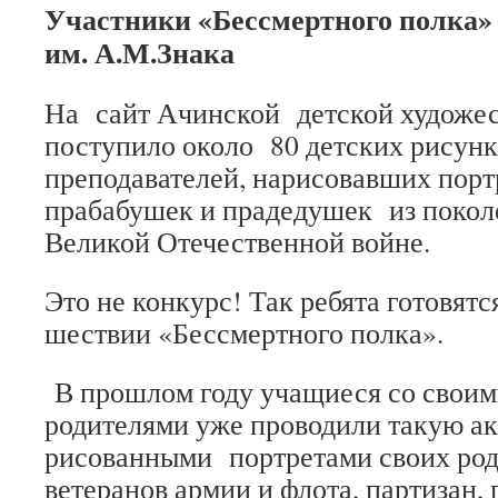
Участники «Бессмертного полка
им. А.М.Знака
На сайт Ачинской детской художе
поступило около 80 детских рисун
преподавателей, нарисовавших порт
прабабушек и прадедушек из покол
Великой Отечественной войне.
Это не конкурс! Так ребята готовятс
шествии «Бессмертного полка».
В прошлом году учащиеся со своим
родителями уже проводили такую а
рисованными портретами своих род
ветеранов армии и флота, партизан,