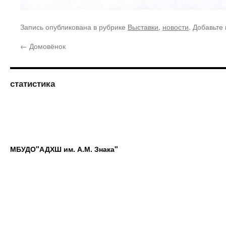
Запись опубликована в рубрике
Выставки
,
новости
. Добавьте
←
Домовёнок
статистика
МБУДО"АДХШ им. А.М. Знака"