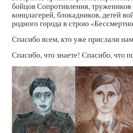
бойцов Сопротивления, тружеников 
концлагерей, блокадников, детей во
родного города в строю «Бессмертно
Спасибо всем, кто уже прислали нам
Спасибо, что знаете! Спасибо, что п